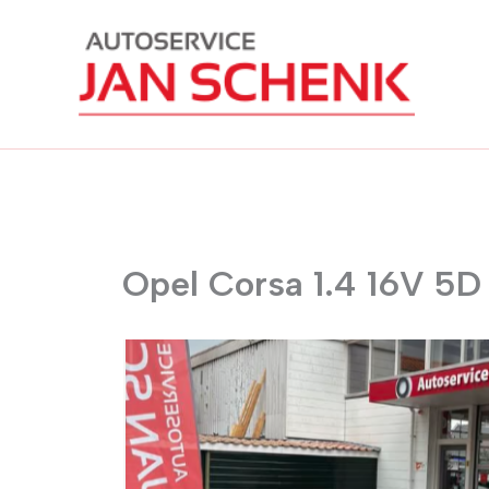
Ga
naar
de
inhoud
Opel Corsa 1.4 16V 5